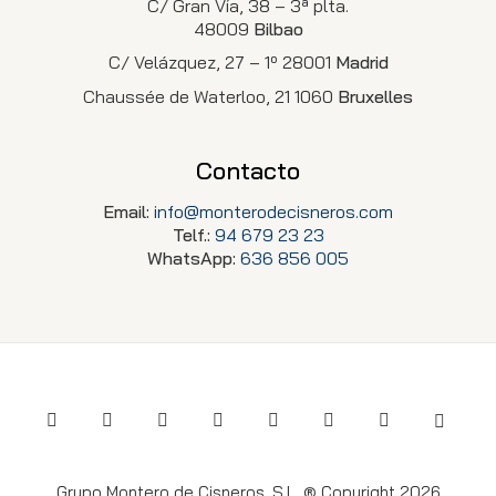
C/ Gran Vía, 38 – 3ª plta.
48009
Bilbao
C/ Velázquez, 27 – 1º 28001
Madrid
Chaussée de Waterloo, 21 1060
Bruxelles
Contacto
Email:
info@monterodecisneros.com
Telf.:
94 679 23 23
WhatsApp:
636 856 005
Grupo Montero de Cisneros, S.L. ® Copyright 2026