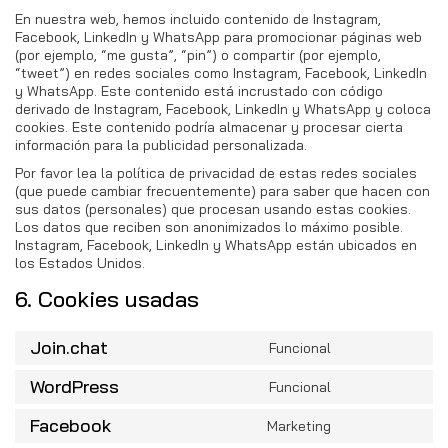
En nuestra web, hemos incluido contenido de Instagram,
Facebook, LinkedIn y WhatsApp para promocionar páginas web
(por ejemplo, “me gusta”, “pin”) o compartir (por ejemplo,
“tweet”) en redes sociales como Instagram, Facebook, LinkedIn
y WhatsApp. Este contenido está incrustado con código
derivado de Instagram, Facebook, LinkedIn y WhatsApp y coloca
cookies. Este contenido podría almacenar y procesar cierta
información para la publicidad personalizada.
Por favor lea la política de privacidad de estas redes sociales
(que puede cambiar frecuentemente) para saber que hacen con
sus datos (personales) que procesan usando estas cookies.
Los datos que reciben son anonimizados lo máximo posible.
Instagram, Facebook, LinkedIn y WhatsApp están ubicados en
los Estados Unidos.
6. Cookies usadas
Join.chat
Funcional
Consent
to
WordPress
Funcional
service
Consent
join.chat
to
Facebook
Marketing
service
Consent
wordpress