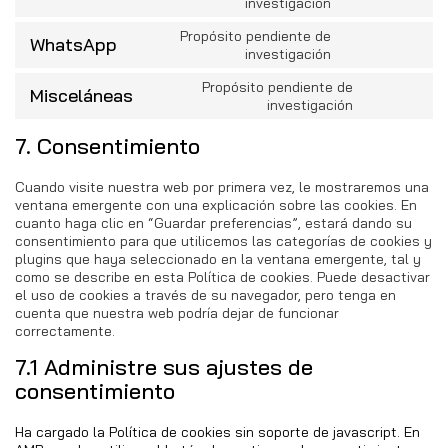
youtube
investigación
to
service
Propósito pendiente de
WhatsApp
Consent
linkedin
investigación
to
service
Propósito pendiente de
Misceláneas
Consent
whatsapp
investigación
to
service
7. Consentimiento
miscelánea
Cuando visite nuestra web por primera vez, le mostraremos una
ventana emergente con una explicación sobre las cookies. En
cuanto haga clic en “Guardar preferencias”, estará dando su
consentimiento para que utilicemos las categorías de cookies y
plugins que haya seleccionado en la ventana emergente, tal y
como se describe en esta Política de cookies. Puede desactivar
el uso de cookies a través de su navegador, pero tenga en
cuenta que nuestra web podría dejar de funcionar
correctamente.
7.1 Administre sus ajustes de
consentimiento
Ha cargado la Política de cookies sin soporte de javascript. En