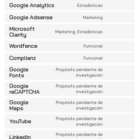
to
Google Analytics
Estadísticas
service
Consent
facebook
to
Google Adsense
Marketing
service
Consent
google-
to
Microsoft
analytics
service
Marketing, Estadísticas
Consent
Clarity
google-
to
adsense
service
Wordfence
Funcional
Consent
microsoft-
to
clarity
Complianz
Funcional
service
Consent
wordfence
to
Google
Propósito pendiente de
service
Consent
Fonts
investigación
complianz
to
Google
service
Propósito pendiente de
Consent
google-
reCAPTCHA
investigación
to
fonts
Google
service
Propósito pendiente de
Consent
google-
Maps
investigación
to
recaptcha
service
Propósito pendiente de
YouTube
Consent
google-
investigación
to
maps
service
Propósito pendiente de
LinkedIn
Consent