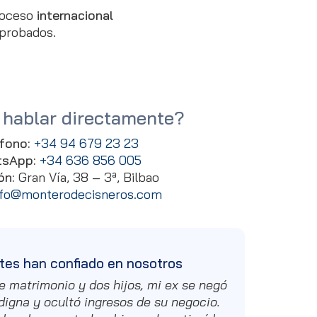
proceso
internacional
mprobados.
s hablar directamente?
fono:
+34 94 679 23 23
tsApp:
+34 636 856 005
ón:
Gran Vía, 38 – 3ª, Bilbao
nfo@monterodecisneros.com
ntes han confiado en nosotros
e matrimonio y dos hijos, mi ex se negó
digna y ocultó ingresos de su negocio.