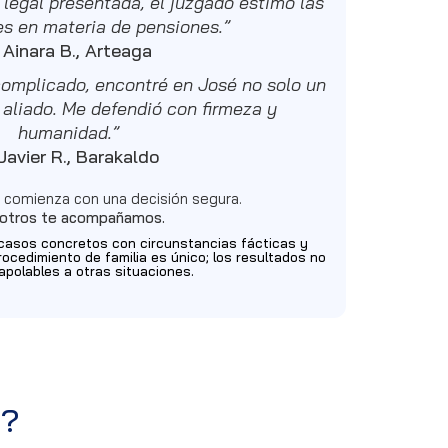
 legal presentada, el juzgado estimó las
es en materia de pensiones.”
—
Ainara B., Arteaga
complicado, encontré en José no solo un
 aliado. Me defendió con firmeza y
humanidad.”
Javier R., Barakaldo
 comienza con una decisión segura.
otros te acompañamos.
casos concretos con circunstancias fácticas y
rocedimiento de familia es único; los resultados no
apolables a otras situaciones.
s?