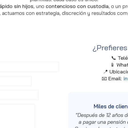
ápido sin hijos
, uno
contencioso con custodia
, o un 
, actuamos con estrategia, discreción y resultados co
¿Prefiere
📞
Telé
📱
Wha
📍
Ubicaci
📧
Email:
i
Miles de clie
“Después de 12 años d
a pagar una pensión 