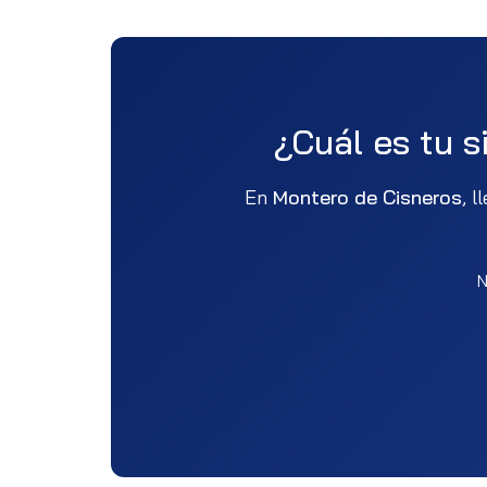
¿Cuál es tu s
En
Montero de Cisneros
, 
N