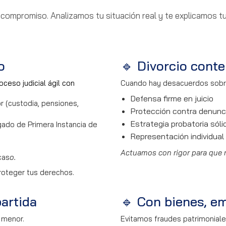
compromiso. Analizamos tu situación real y te explicamos tu
o
🔹 Divorcio cont
roceso judicial ágil con
Cuando hay desacuerdos sobre
Defensa firme en juicio
r (custodia, pensiones,
Protección contra denunc
Estrategia probatoria sóli
gado de Primera Instancia de
Representación individual 
Actuamos con rigor para que n
cas
o.
roteger tus derechos.
artida
🔹 Con bienes, e
l menor.
Evitamos fraudes patrimoniales