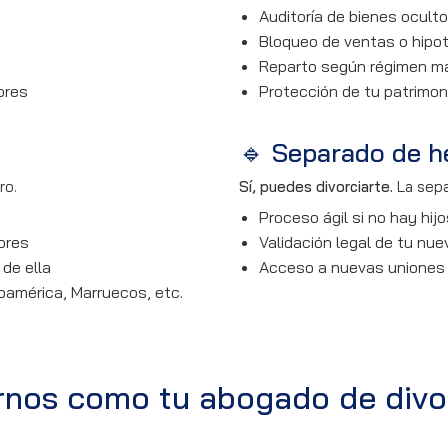
Auditoría de bienes ocult
Bloqueo de ventas o hipo
Reparto según régimen ma
ores
Protección de tu patrimon
🔹 Separado de h
ro.
Sí, puedes divorciarte.
La sepa
Proceso ágil si no hay hijo
ores
Validación legal de tu nuev
de ella
Acceso a nuevas uniones
oamérica, Marruecos, etc.
rnos como tu abogado de divo